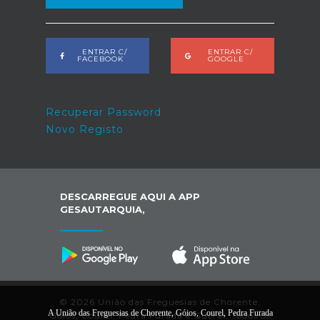
ENTRAR C/
ENTRAR C/
FACEBOOK
GOOGLE
Recuperar Password
Novo Registo
DESCARREGUE AQUI A APP
GESAUTARQUIA,
© 2026 União das Freguesias de Chorente,
A União das Freguesias de Chorente, Góios, Courel, Pedra Furada
Góios, Courel, Pedra Furada e Gueral. Todos os