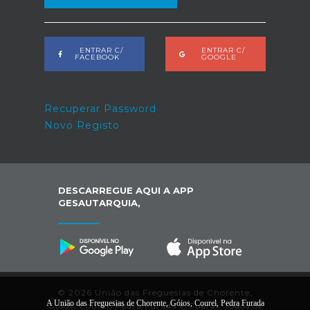
ENTRAR C/
ENTRAR C/
FACEBOOK
GOOGLE
Recuperar Password
Novo Registo
DESCARREGUE AQUI A APP
GESAUTARQUIA,
© 2026 União das Freguesias de Chorente,
A União das Freguesias de Chorente, Góios, Courel, Pedra Furada
Góios, Courel, Pedra Furada e Gueral. Todos os