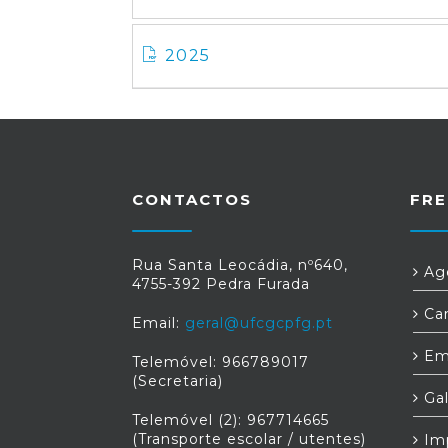
2025
CONTACTOS
FRE
Rua Santa Leocádia, nº640,
Age
4755-392 Pedra Furada
Car
Email:
geral@ufcgcpfg.pt
Em
Telemóvel: 966789017
(Secretaria)
Gal
Telemóvel (2): 967714665
(Transporte escolar / utentes)
Im