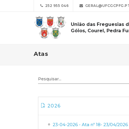
252 955 046
GERAL@UFCGCPFG.P
União das Freguesias d
Góios, Courel, Pedra Fu
Atas
2026
23-04-2026 - Ata nº 18- 23/04/2026