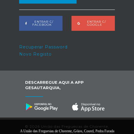
ENTRAR C/
ENTRAR C/
FACEBOOK
GOOGLE
Recuperar Password
Novo Registo
DESCARREGUE AQUI A APP
GESAUTARQUIA,
© 2026 União das Freguesias de Chorente,
A União das Freguesias de Chorente, Góios, Courel, Pedra Furada
Góios, Courel, Pedra Furada e Gueral. Todos os