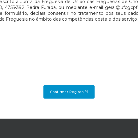
escrito à Junta da Freguesia de União das Freguesias de Chor
0, 4755-392 Pedra Furada, ou mediante e-mail geral@ufcgcpf
 formulário, declara consentir no tratamento dos seus dados
 de Freguesia no âmbito das competências desta e dos serviços
Confirmar Registo