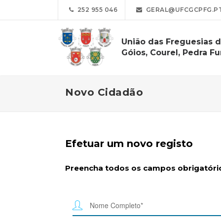
252 955 046
GERAL@UFCGCPFG.P
União das Freguesias d
Góios, Courel, Pedra Fu
Novo Cidadão
Efetuar um novo registo
Preencha todos os campos obrigatório