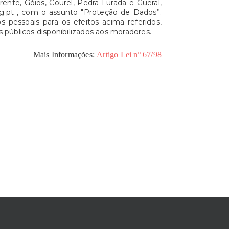
ente, Góios, Courel, Pedra Furada e Gueral,
g.pt , com o assunto "Proteção de Dados”.
 pessoais para os efeitos acima referidos,
 públicos disponibilizados aos moradores.
Mais Informações:
Artigo Lei nº 67/98