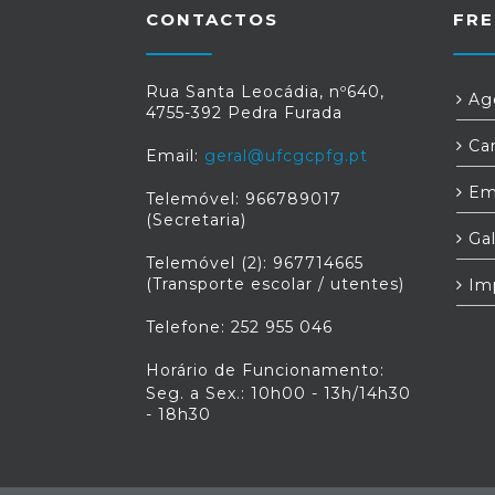
CONTACTOS
FRE
Rua Santa Leocádia, nº640,
Age
4755-392 Pedra Furada
Car
Email:
geral@ufcgcpfg.pt
Em
Telemóvel: 966789017
(Secretaria)
Gal
Telemóvel (2): 967714665
(Transporte escolar / utentes)
Im
Telefone: 252 955 046
Horário de Funcionamento:
Seg. a Sex.: 10h00 - 13h/14h30
- 18h30