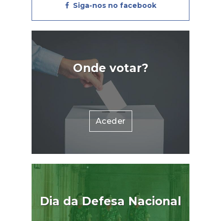
Siga-nos no facebook
residentes na Madeira de 86
para 79 euros.Sublinhou ainda
que "reconhece o subsídio social
de mobilidade como um
instrumento fundamental de
Onde votar?
coesão social e territorial,
contribuindo para mitigar os
efeitos da insularidade, em
particular junto das gerações
Aceder
mais jovens que vivem/estudam
nas ilhas e vivem/estudam no
continente". Fonte: Economia
ao Minuto
Dia da Defesa Nacional