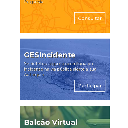
freguesia
Consultar
GESIncidente
Se detetou alguma ocorrência ou
incidente na via pública alerte a sua
Autarquia
Participar
Balcão Virtual