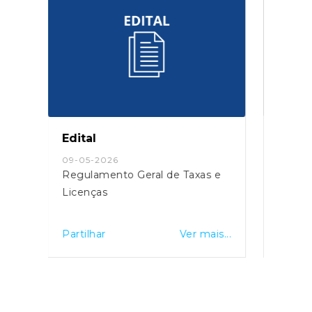
Edital
Edita
03-06-2024
09-05
 e
Edital Projeto de Regulamento
Regul
Geral de Taxas e Licenças
Pavim
Esta
is...
Partilhar
Ver mais...
Partil