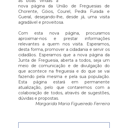
as boas vindas à
nova página da União de Freguesias de
 dos
Móvel Digital ou códigos do
levan
Chorente, Góios, Courel, Pedra Furada e
o. A
Cartão de Cidadão. O SSM
do E
Gueral, desejando-lhe, desde já, uma visita
tada
poderá ser solicitado logo após a
men
agradável e proveitosa.
CDR
compra da viagem, e os
ref
Com esta nova página, procuramos
está
beneficiários poderão suportar
míni
aproximar-nos e prestar informações
CDR,
apenas metade do custo em
euros
relevantes a quem nos visita. Esperamos,
te
desta forma, promover a cidadania e servir os
viagens só de ida ou emparelhar
auto
cidadãos. Esperamos que a nova página da
com a de regresso para atingir o
3,51%
Junta de Freguesia, aberta a todos, seja um
valor máximo elegível.As faturas
taxas
meio de comunicação e de divulgação do
das viagens "deverão ser
0,3 
que acontece na freguesia e do que se vai
fazendo pela mesma e pela sua população.
emitidas em nome do
conf
Esta página estará em permanente
beneficiário ou de um membro
Estado d
atualização, pelo que contaremos com a
do seu agregado familiar".O
das F
colaboração de todos, através de sugestões,
dúvidas e propostas.
Governo lembrou ainda que o
Margarida Maria Figueiredo Ferreira
valor suportado pelos residentes
dos Açores nas ligações aéreas
com o continente baixou de 134
para 119 euros e pelos